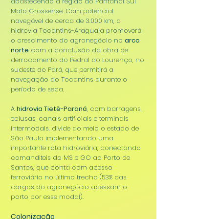
abastecendo a região do Pantanal Sul
Mato Grossense. Com potencial
navegável de cerca de 3.000 km, a
hidrovia Tocantins-Araguaia promoverá
o crescimento do agronegócio no
arco
norte
com a conclusão da obra de
derrocamento do Pedral do Lourenço, no
sudeste do Pará, que permitirá a
navegação do Tocantins durante o
período de seca.
A
hidrovia Tietê-Paraná
, com barragens,
eclusas, canais artificiais e terminais
intermodais, divide ao meio o estado de
São Paulo implementando uma
importante rota hidroviária, conectando
comanditeis do MS e GO ao Porto de
Santos, que conta com acesso
ferroviário no último trecho (53% das
cargas do agronegócio acessam o
porto por esse modal).
Colonização