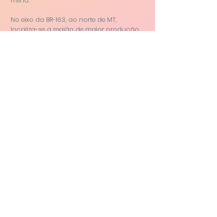
milho.
No eixo da BR-163, ao norte de MT,
localiza-se a região de maior produção
de
soja e milho
do Brasil, no município de
Sorriso-MT, o maior produtor individual
de soja do mundo. No sudeste de GO e
no sul de MS destaca-se a produção de
soja, arroz, algodão, café e milho. Não
obstante a região CO seja a maior
produtora de grãos a nível nacional e
mundial, os custos de fretes, que utilizam
predominantemente o modal rodoviário,
são os mais caros do Brasil.
O setor industrial da região CO ainda é
incipiente, porém cresce de forma
considerável atrelado ao processo de
desconcentração industrial vivenciado
no país. No
Distrito Agroindustrial de
Anápolis (DAIA)
, distante 150 Km de
Brasília, se encontra o maior parque
industrial do CO, com destaque para a