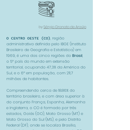
by
Sérgio Granato de Araújo
, região
O CENTRO
OESTE (CO)
administrativa definida pelo IBGE (Instituto
Brasileiro de Geografia e Estatística) em
1969, é uma das cinco regiões do
Brasil
,
o 5º país do mundo em extensão
territorial, ocupando 47,3% da América do
Sul, e o 6º em população, com 211,7
milhões de habitantes.
Compreendendo cerca de 18.86% do
território brasileiro, e com área superior à
do conjunto França, Espanha, Alemanha
e Inglaterra, o CO é formado por três
estados, Goiás (GO), Mato Grosso (MT) e
Mato Grosso do Sul (MS), e pelo Distrito
Federal (DF), onde se localiza Brasília,