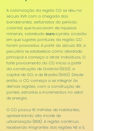
A colonização da região CO se deu no
século XVII com a chegada dos
bandeirantes, sertanistas do período
colonial, que buscavam de riquezas
m
inerais, sobretu
do
ouro
e
prata, ocasião
em que lugares pontuais da região CO
foram povoados. A partir do século XIX, a
pecuária se estabelece como atividade
principal e começa a atrair indivíduos. O
forte povoamento do CO inicia a partir
da construção de Goiânia (1933), a
capital de GO, e de Brasília (1960). Desde
então, o CO começa a se integrar às
demais regiões, com a construção de
pontes, estradas e incrementos no setor
de energia.
O CO possui 16 milhões de habitantes,
apresentando alto incide de
urbanização (89%). A região continua
recebendo imigrantes das regiões NE e S,