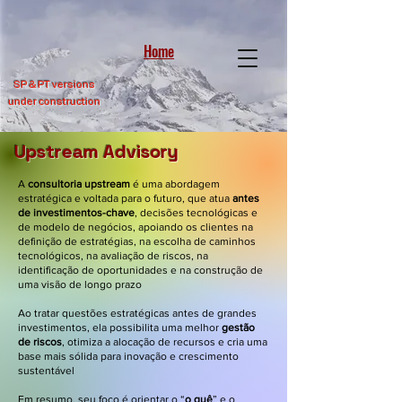
Home
SP &
PT versions
under construction
Upstream Advisory
A
consultoria upstream
é uma abordagem
estratégica e voltada para o futuro, que atua
antes
de investimentos-chave
, decisões tecnológicas e
de modelo de negócios, apoiando os clientes na
definição de estratégias, na escolha de caminhos
tecnológicos, na avaliação de riscos, na
identificação de oportunidades e na construção de
uma visão de longo prazo
Ao tratar questões estratégicas antes de grandes
investimentos, ela possibilita uma melhor
gestão
de riscos
, otimiza a alocação de recursos e cria uma
base mais sólida para inovação e crescimento
sustentável
Em resumo, seu foco é orientar o “
o quê
” e o