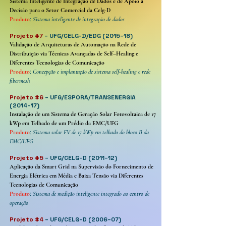
Sistema Inteligente de Integração de Dados e de Apoio à
Decisão para o Setor Comercial da Celg-D
Produto
:
Sistema inteligente de integração de dados
Projeto #7
– UFG/CELG-D/EDG (2015–18)
Validação de Arquiteturas de Automação na Rede de
Distribuição via Técnicas Avançadas de Self–Healing e
Diferentes Tecnologias de Comunicação
Produto
:
Concepção e implantação de sistema self-healing e rede
fibermesh
Projeto #6
– UFG/ESPORA/TRANSENERGIA
(2014–17)
Instalação de um Sistema de Geração Solar Fotovoltaica de 17
kWp em Telhado de um Prédio da EMC/UFG
Produto
:
Sistema solar FV de 17 kWp em telhado do bloco B da
EMC/UFG
Projeto #5
– UFG/CELG-D (2011–12)
Aplicação da Smart Grid na Supervisão do Fornecimento de
Energia Elétrica em Média e Baixa Tensão via Diferentes
Tecnologias de Comunicação
Produto
:
Sistema de medição inteligente integrado ao centro de
operação
Projeto #4
– UFG/CELG-D (2006–07)