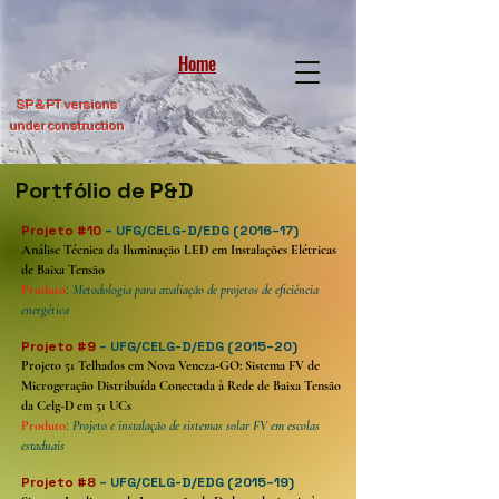
Home
SP &
PT versions
under construction
Portfólio de P&D
Projeto #10
– UFG/CELG-D/EDG (2016–17)
Análise Técnica da Iluminação LED em Instalações Elétricas
de Baixa Tensão
Produto
:
Metodologia para avaliação de projetos de eficiência
energética
Projeto #9
– UFG/CELG-D/EDG (2015–20)
Projeto 51 Telhados em Nova Veneza-GO: Sistema FV de
Microgeração Distribuída Conectada à Rede de Baixa Tensão
da Celg-D em 51 UCs
Produto
:
Projeto e instalação de sistemas solar FV em escolas
estaduais
Projeto
#8
– UFG/CELG-D/EDG (2015–19)