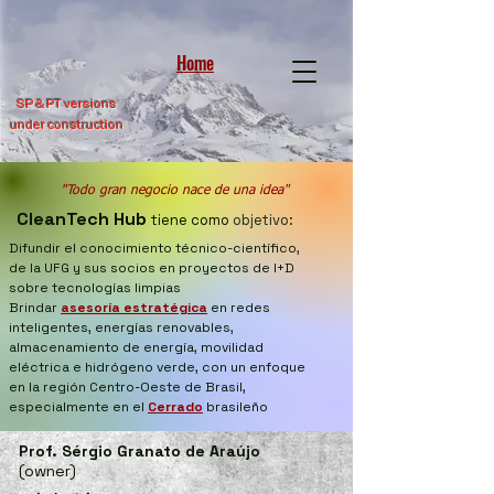
Home
SP &
PT versions
under construction
"Todo gran negocio nace de una idea"
CleanTech Hub
tiene como
objetivo
:
Difundir el conocimiento técnico-científico,
de la UFG y sus socios en proyectos de I+D
sobre tecnologías limpias
Brindar
asesoría estratégica
en redes
inteligentes, energías renovables,
almacenamiento de energía, movilidad
eléctrica e hidrógeno verde, con un enfoque
en la región Centro-Oeste de Brasil,
especialmente en el
Cerrado
brasileño
Prof. Sérgio Granato de Araújo
(owner)